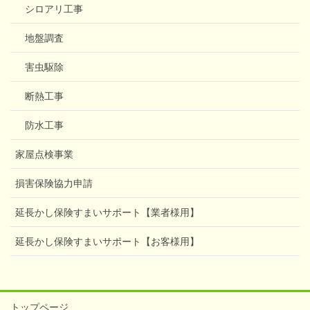
o
e
l
e
シロアリ工事
地盤調査
k
r
害虫駆除
断熱工事
防水工事
家屋点検事業
損害保険協力申請
延長かし保険すまいサポート【業者様用】
延長かし保険すまいサポート【お客様用】
トップページ