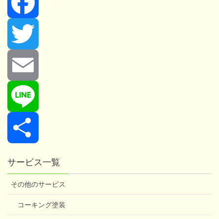
F
a
T
c
w
E
e
i
m
L
b
t
a
i
共
サービス一覧
その他のサービス
o
t
i
n
有
コーキング塗装