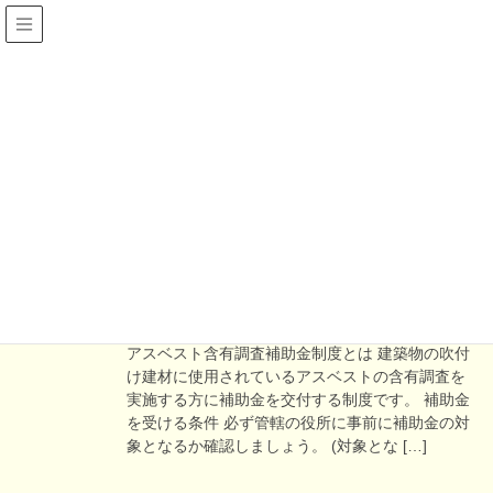
注意喚起
HOME
豆知識＆新情報
注意喚起
2026年7月15日
・新情報
アスベスト含有調査補助金申請の注
意点
アスベスト含有調査補助金制度とは 建築物の吹付
け建材に使用されているアスベストの含有調査を
実施する方に補助金を交付する制度です。 補助金
を受ける条件 必ず管轄の役所に事前に補助金の対
象となるか確認しましょう。 (対象とな […]