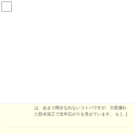
防水工事
HOME
豆知識＆新情報
・豆知識
防水工事
2024年7月29日
・豆知識
金属防水加工はじめました
金属防水加工はじめました 弊社は、株式会社栄住
産業が提供する、金属防水加工【スカイプロムナ
ード】の代理店を始めました。 金属防水加工と
は、あまり聞きなれないコトバですが、大変優れ
た防水加工で近年広がりを見せています。 も […]