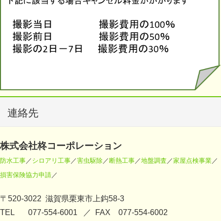
連絡先
株式会社柊コーポレーション
防水工事
／
シロアリ工事
／
害虫駆除
／
断熱工事
／
地盤調査
／
家屋点検事業
／
損害保険協力申請
／
〒520-3022 滋賀県栗東市上鈎58-3
TEL 077-554-6001 ／ FAX 077-554-6002