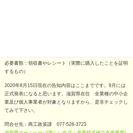
県の判断になりますが、例えば、体温計用の乾電
池、自宅作業用[テレワーク]のPC、WiFi機器の購入
なども申請してみても良いではないでしょうか？
申請開始時期：2020年9月上旬予定
申請方法：電子申請または郵送のみ
必要書類：領収書やレシート（実際に購入したことを証明
するもの）
2020年8月15日現在の告知内容はここまでです。9月には
正式発表になると思います。滋賀県在住 全業種の中小企
業及び個人事業者が対象となりますから、是非チェックし
てみて下さい。
問合せ先：商工政策課 077-528-3723
滋賀県ホームページ[新しい生活・産業様式確立支援事業]