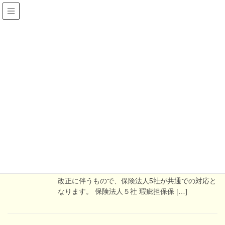
瑕疵担保保険
HOME
豆知識＆新情報
・豆知識
瑕疵担保保険
2025年4月25日
・新情報
最新 瑕疵担保保険が改定されます
瑕疵担保保険が改定されます 概要 2025年4月1日
から瑕疵担保保険の設計施工基準が改定されま
す。この改定は、建築基準法や建築物省エネ法の
改正に伴うもので、保険法人5社が共通での対応と
なります。 保険法人５社 瑕疵担保保 […]