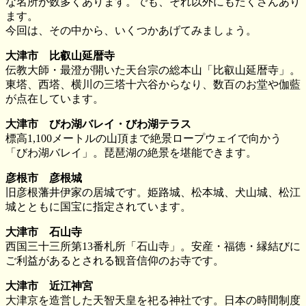
な名所が数多くあります。でも、それ以外にもたくさんあり
ます。
今回は、その中から、いくつかあげてみましょう。
大津市 比叡山延暦寺
伝教大師・最澄が開いた天台宗の総本山「比叡山延暦寺」。
東塔、西塔、横川の三塔十六谷からなり、数百のお堂や伽藍
が点在しています。
大津市 びわ湖バレイ・びわ湖テラス
標高1,100メートルの山頂まで絶景ロープウェイで向かう
「びわ湖バレイ」。琵琶湖の絶景を堪能できます。
彦根市 彦根城
旧彦根藩井伊家の居城です。姫路城、松本城、犬山城、松江
城とともに国宝に指定されています。
大津市 石山寺
西国三十三所第13番札所「石山寺」。安産・福徳・縁結びに
ご利益があるとされる観音信仰のお寺です。
大津市 近江神宮
大津京を造営した天智天皇を祀る神社です。日本の時間制度