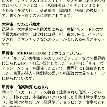
照大神（アマテラスオオミカミ）と、その両親である伊邪那
岐命(イザナギノミコト)、伊邪那美命（イザナミノミコト）
を祀る「多賀大社」。延命長寿、縁結び、厄除けの神様とし
て、古くから多くの人に信仰されてます。
大津市 びわこ花噴水
琵琶湖 大津港の沖合防波堤にある、横幅440メートルの世
界最大級の噴水。日没後には緑、橙、白の3色にライトアッ
プされ、ロマンチックな水のショーが楽しめる夜景スポット
です。
甲賀市 MIHO MUSEUM（ミホミュージアム）
パリ「ルーブル美術館」のガラスのピラミッドなどで世界的
に知られるI.M.ペイ氏が設計しました。2017年に「ルイ・ヴ
ィトン」がショーを開催したことで、世界的にも注目されま
した。東晋の詩人・陶淵明の描いた桃源郷の世界をモチーフ
に創られています。
甲賀市 信楽陶苑 たぬき村
朝ドラ『スカーレット』の舞台で注目された信楽（しがら
き）。村内では、本格的なロクロを使った作陶体験や手びね
り、絵付け体験のほか、窯見学、ショッピング、食事なども