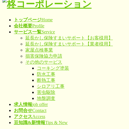
トップページ
Home
会社概要
Profile
サービス一覧
Service
延長かし保険すまいサポート【お客様用】
延長かし保険すまいサポート【業者様用】
家屋点検事業
損害保険協力申請
その他のサービス
コーキング塗装
防水工事
断熱工事
シロアリ工事
害虫駆除
地盤調査
求人情報
job offer
お問合せ
Contact
アクセス
Access
豆知識&新情報
Tips & New