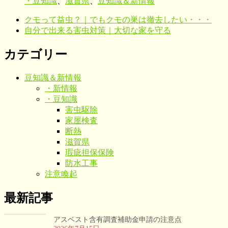
・豆知識
、
滋賀県
、
豆知識＆新情報
クモって益虫？｜でもクモの巣は撤去したい・・・
自分で出来る害虫対策｜大切な家を守る
カテゴリー
豆知識＆新情報
・新情報
・豆知識
害虫駆除
家屋検査
断熱
滋賀県
瑕疵担保保険
防水工事
注意喚起
最新記事
アスベスト含有調査補助金申請の注意点