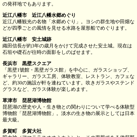
の発祥地でもあります。
近江八幡市 近江八幡水郷めぐり
近江八幡観光の名物「水郷めぐり」。ヨシの群生地や田畑な
どが四季ごとの風情を見せる水路を屋形船でめぐります。
近江八幡市 安土城跡
織田信長が約3年の歳月をかけて完成させた安土城。現在は
石垣や礎石が往時の面影をしのばせます。
長浜市 黒壁スクエア
「黒壁1號館・黒壁ガラス館」を中心に、ガラスショップ、
ギャラリー、ガラス工房、体験教室、レストラン、カフェな
ど、約30の施設が軒を連ねています。吹きガラスやステンド
グラスなど、ガラス体験が楽しめます。
草津市 琵琶湖博物館
琵琶湖の歴史や人・生き物との関わりについて学べる体験型
博物館「琵琶湖博物館」。淡水の生き物の展示としては日本
最大級。
多賀町 多賀大社