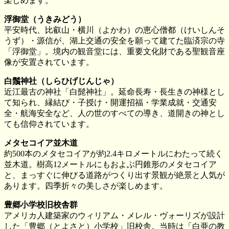
楽しめます。
浮御堂（うきみどう）
平安時代、比叡山・横川（よかわ）の恵心僧都（けいしんそ
うず）・源信が、湖上交通の安全を願って建てた臨済宗の寺
「浮御堂」。境内の観音堂には、重要文化財である聖観音座
像が安置されています。
白鬚神社（しらひげじんじゃ）
近江最古の神社「白髭神社」。延命長寿・長生きの神様とし
て知られ、縁結び・子授け・開運招福・学業成就・交通安
全・航海安全など、人の世のすべての導き、道開きの神とし
ても信仰されています。
メタセコイア並木道
約500本のメタセコイアが約2.4キロメートルにわたって続く
並木道。樹高12メートルにもおよぶ円錐形のメタセコイア
と、まっすぐに伸びる道路がつくり出す景観が絶景と人気が
あります。四季折々の美しさが楽しめます。
豊郷小学校旧校舎群
アメリカ人建築家のウィリアム・メレル・ヴォーリズが設計
した「豊郷（とよさと）小学校」旧校舎。当時は「白亜の教