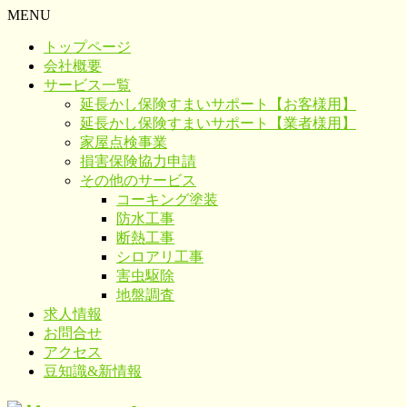
MENU
トップページ
会社概要
サービス一覧
延長かし保険すまいサポート【お客様用】
延長かし保険すまいサポート【業者様用】
家屋点検事業
損害保険協力申請
その他のサービス
コーキング塗装
防水工事
断熱工事
シロアリ工事
害虫駆除
地盤調査
求人情報
お問合せ
アクセス
豆知識&新情報