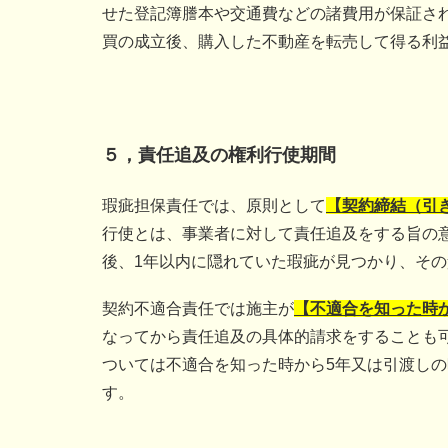
せた登記簿謄本や交通費などの諸費用が保証さ
買の成立後、購入した不動産を転売して得る利
５，責任追及の権利行使期間
瑕疵担保責任では、原則として
【契約締結（引
行使とは、事業者に対して責任追及をする旨の
後、1年以内に隠れていた瑕疵が見つかり、そ
契約不適合責任では施主が
【不適合を知った時
なってから責任追及の具体的請求をすることも
ついては不適合を知った時から5年又は引渡しの
す。