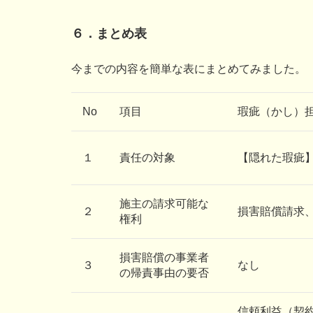
６．まとめ表
今までの内容を簡単な表にまとめてみました。
No
項目
瑕疵（かし）
１
責任の対象
【隠れた瑕疵
施主の請求可能な
２
損害賠償請求
権利
損害賠償の事業者
３
なし
の帰責事由の要否
信頼利益（契