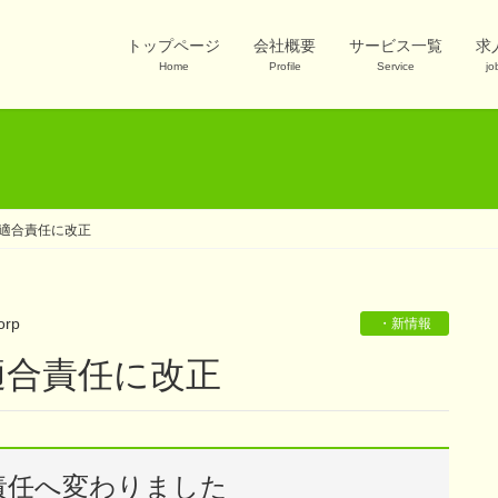
トップページ
会社概要
サービス一覧
求
Home
Profile
Service
jo
適合責任に改正
orp
・新情報
適合責任に改正
責任へ変わりました