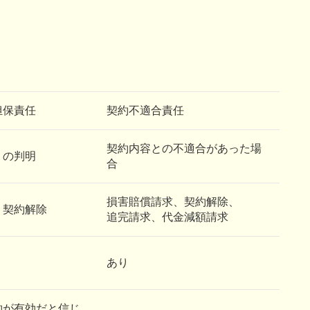
担保責任
契約不適合責任
契約内容との不適合があった場
】の判明
合
損害賠償請求、契約解除、
、契約解除
追完請求、代金減額請求
あり
約が有効だと信じ